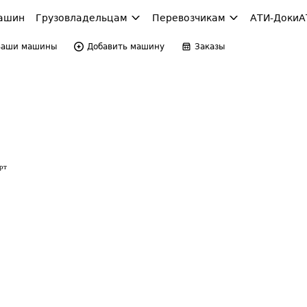
ашин
Грузовладельцам
Перевозчикам
АТИ-Доки
А
Ваши машины
Добавить машину
Заказы
рт