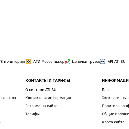
PS-мониторинг
АТИ Мессенджер
Цепочки грузов
API ATI.SU
КОНТАКТЫ И ТАРИФЫ
ИНФОРМАЦИ
О системе ATI.SU
Блог
рагентов
Контактная информация
Эксклюзивные
Реклама на сайте
Политика кон
Тарифы
Общие полож
а
Карта сайта