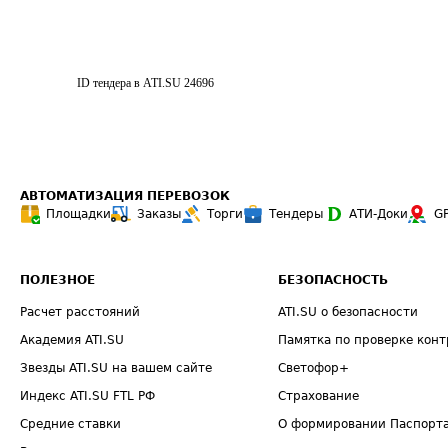
ID тендера в ATI.SU
24696
АВТОМАТИЗАЦИЯ ПЕРЕВОЗОК
Площадки
Заказы
Торги
Тендеры
АТИ-Доки
G
ПОЛЕЗНОЕ
БЕЗОПАСНОСТЬ
Расчет расстояний
ATI.SU о безопасности
Академия ATI.SU
Памятка по проверке конт
Звезды ATI.SU на вашем сайте
Светофор+
Индекс ATI.SU FTL РФ
Страхование
Средние ставки
О формировании Паспорт