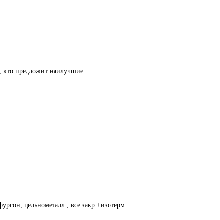
т, кто предложит наилучшие
фургон, цельнометалл., все закр.+изотерм