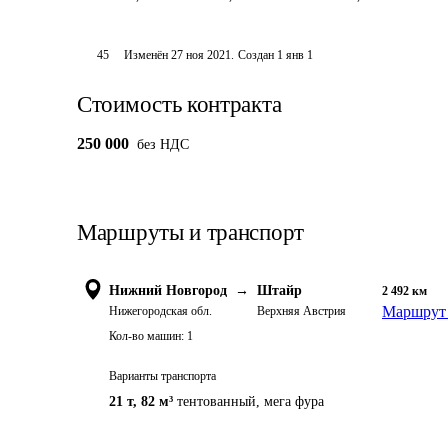
45
Изменён
27 ноя 2021
.
Создан
1 янв 1
Стоимость контракта
250 000
без НДС
Маршруты и транспорт
Нижний Новгород
→
Штайр
2 492
км
Маршрут 
Нижегородская обл.
Верхняя Австрия
Кол-во машин:
1
Варианты транспорта
21 т
,
82 м³
тентованный, мега фура