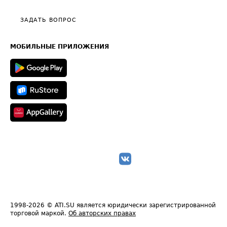
Видео по работе с ATI.SU
Политика конфиденциальности
Полезное по перевозкам
Общие положения
ЗАДАТЬ ВОПРОС
Часто задаваемые вопросы (FAQ)
Карта сайта
Техническая информация
МОБИЛЬНЫЕ ПРИЛОЖЕНИЯ
1998-2026
© ATI.SU является юридически зарегистрированной
торговой маркой.
Об авторских правах