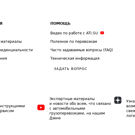
Я
ПОМОЩЬ
Видео по работе с ATI.SU
 материалы
Полезное по перевозкам
фиденциальности
Часто задаваемые вопросы (FAQ)
ения
Техническая информация
ЗАДАТЬ ВОПРОС
Экспертные материалы
Узна
и новости обо всем, что связано
инструкциями
возм
с автомобильными
ервисом
свеж
грузоперевозками, на нашем
логи
Дзене