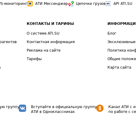
PS-мониторинг
АТИ Мессенджер
Цепочки грузов
API ATI.SU
КОНТАКТЫ И ТАРИФЫ
ИНФОРМАЦИ
О системе ATI.SU
Блог
рагентов
Контактная информация
Эксклюзивные
Реклама на сайте
Политика кон
Тарифы
Общие полож
а
Карта сайта
ую группу
Вступайте в официальную группу
Канал АТИ с 
АТИ в Одноклассниках
по работе с с