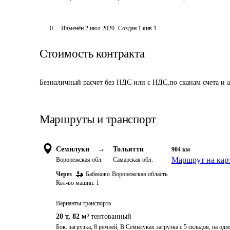
0
Изменён
2 июл 2020
.
Создан
1 янв 1
Стоимость контракта
Безналичный расчет без НДС или с НДС,по сканам счета и а
Маршруты и транспорт
Семилуки
→
Тольятти
904
км
Маршрут на кар
Воронежская обл.
Самарская обл.
Через
Бабяково
Воронежская область
Кол-во машин:
1
Варианты транспорта
20 т
,
82 м³
тентованный
Бок. загрузка, 8 ремней, В Семилуках загрузка с 5 складов, на одн