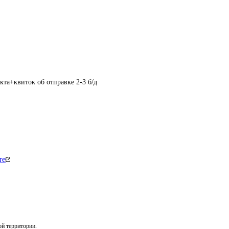
кта+квиток об отправке 2-3 б/д
те
ой территории.