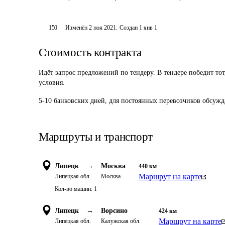
150
Изменён
2 ноя 2021
.
Создан
1 янв 1
Стоимость контракта
Идёт запрос предложений по тендеру. В тендере победит то
условия.
5-10 банковских дней, для постоянных перевозчиков обсужд
Маршруты и транспорт
Липецк
→
Москва
440
км
Маршрут на карте
Липецкая обл.
Москва
Кол-во машин:
1
Липецк
→
Ворсино
424
км
Маршрут на карте
Липецкая обл.
Калужская обл.