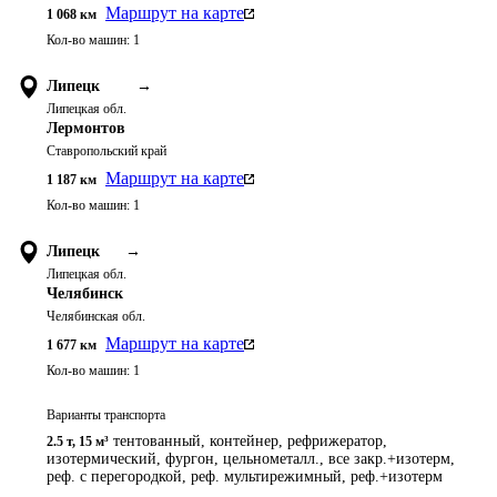
Маршрут на карте
1 068
км
Кол-во машин:
1
Липецк
→
Липецкая обл.
Лермонтов
Ставропольский край
Маршрут на карте
1 187
км
Кол-во машин:
1
Липецк
→
Липецкая обл.
Челябинск
Челябинская обл.
Маршрут на карте
1 677
км
Кол-во машин:
1
Варианты транспорта
тентованный, контейнер, рефрижератор,
2.5 т
,
15 м³
изотермический, фургон, цельнометалл., все закр.+изотерм,
реф. с перегородкой, реф. мультирежимный, реф.+изотерм