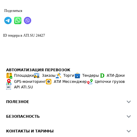
Поделиться
ID тендера в ATI.SU
24427
АВТОМАТИЗАЦИЯ ПЕРЕВОЗОК
Площадки
Заказы
Торги
Тендеры
АТИ-Доки
GPS-мониторинг
АТИ Мессенджер
Цепочки грузов
API ATI.SU
ПОЛЕЗНОЕ
Расчет расстояний
БЕЗОПАСНОСТЬ
Академия ATI.SU
ATI.SU о безопасности
Звезды ATI.SU на вашем сайте
КОНТАКТЫ И ТАРИФЫ
Памятка по проверке контрагентов