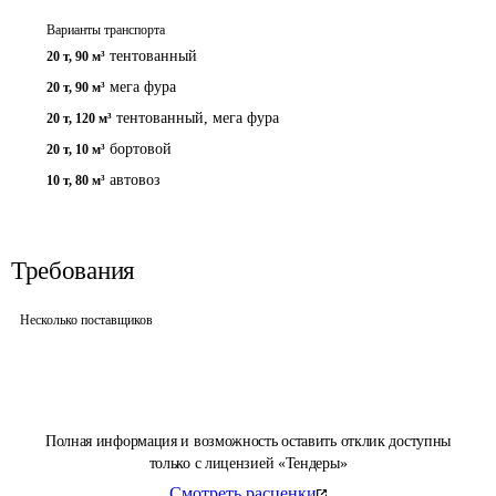
Варианты транспорта
тентованный
20 т
,
90 м³
мега фура
20 т
,
90 м³
тентованный, мега фура
20 т
,
120 м³
бортовой
20 т
,
10 м³
автовоз
10 т
,
80 м³
Требования
Несколько поставщиков
Полная информация и возможность оставить отклик доступны
только с лицензией «Тендеры»
Смотреть расценки