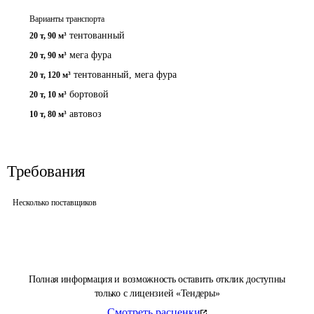
Варианты транспорта
тентованный
20 т
,
90 м³
мега фура
20 т
,
90 м³
тентованный, мега фура
20 т
,
120 м³
бортовой
20 т
,
10 м³
автовоз
10 т
,
80 м³
Требования
Несколько поставщиков
Полная информация и возможность оставить отклик доступны
только с лицензией «Тендеры»
Смотреть расценки