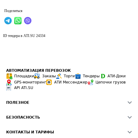
Поделиться
ID тендера в ATI.SU
24334
АВТОМАТИЗАЦИЯ ПЕРЕВОЗОК
Площадки
Заказы
Торги
Тендеры
АТИ-Доки
GPS-мониторинг
АТИ Мессенджер
Цепочки грузов
API ATI.SU
ПОЛЕЗНОЕ
Расчет расстояний
БЕЗОПАСНОСТЬ
Академия ATI.SU
ATI.SU о безопасности
Звезды ATI.SU на вашем сайте
КОНТАКТЫ И ТАРИФЫ
Памятка по проверке контрагентов