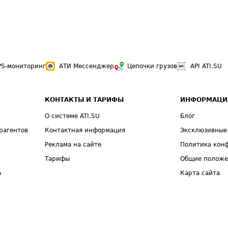
PS-мониторинг
АТИ Мессенджер
Цепочки грузов
API ATI.SU
КОНТАКТЫ И ТАРИФЫ
ИНФОРМАЦИ
О системе ATI.SU
Блог
рагентов
Контактная информация
Эксклюзивные
Реклама на сайте
Политика кон
Тарифы
Общие полож
а
Карта сайта