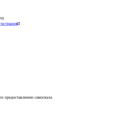
од
гистрация
по предоставлению самосвала.