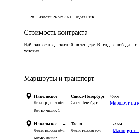
28
Изменён
26 окт 2021
.
Создан
1 янв 1
Стоимость контракта
Идёт запрос предложений по тендеру. В тендере победит то
условия.
Маршруты и транспорт
Никольское
→
Санкт-Петербург
45
км
Маршрут на к
Ленинградская обл.
Санкт-Петербург
Кол-во машин:
1
Никольское
→
Тосно
23
км
Маршрут на
Ленинградская обл.
Ленинградская обл.
Кол-во машин:
1