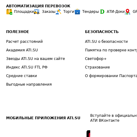
АВТОМАТИЗАЦИЯ ПЕРЕВОЗОК
Площадки
Заказы
Торги
Тендеры
АТИ-Доки
G
ПОЛЕЗНОЕ
БЕЗОПАСНОСТЬ
Расчет расстояний
ATI.SU о безопасности
Академия ATI.SU
Памятка по проверке конт
Звезды ATI.SU на вашем сайте
Светофор+
Индекс ATI.SU FTL РФ
Страхование
Средние ставки
О формировании Паспорт
Выгодные направления
Вступайте в официальн
МОБИЛЬНЫЕ ПРИЛОЖЕНИЯ ATI.SU
АТИ ВКонтакте