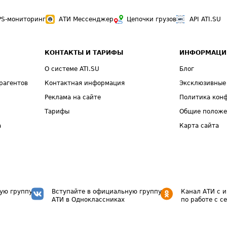
PS-мониторинг
АТИ Мессенджер
Цепочки грузов
API ATI.SU
КОНТАКТЫ И ТАРИФЫ
ИНФОРМАЦИ
О системе ATI.SU
Блог
рагентов
Контактная информация
Эксклюзивные
Реклама на сайте
Политика кон
Тарифы
Общие полож
а
Карта сайта
ую группу
Вступайте в официальную группу
Канал АТИ с 
АТИ в Одноклассниках
по работе с с