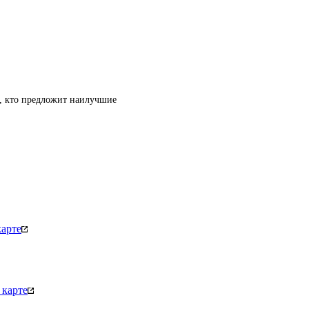
т, кто предложит наилучшие
арте
 карте