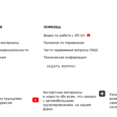
Я
ПОМОЩЬ
Видео по работе с ATI.SU
 материалы
Полезное по перевозкам
фиденциальности
Часто задаваемые вопросы (FAQ)
ения
Техническая информация
ЗАДАТЬ ВОПРОС
Экспертные материалы
Узна
и новости обо всем, что связано
инструкциями
возм
с автомобильными
ервисом
свеж
грузоперевозками, на нашем
логи
Дзене