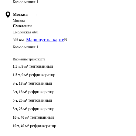
Кол-во машин:
1
Москва
→
Москва
Смоленск
Смоленская обл.
Маршрут на карте
395
км
Кол-во машин:
1
Варианты транспорта
тентованный
1.5 т
,
9 м³
рефрижератор
1.5 т
,
9 м³
тентованный
3 т
,
18 м³
рефрижератор
3 т
,
18 м³
тентованный
5 т
,
25 м³
рефрижератор
5 т
,
25 м³
тентованный
10 т
,
40 м³
рефрижератор
10 т
,
40 м³