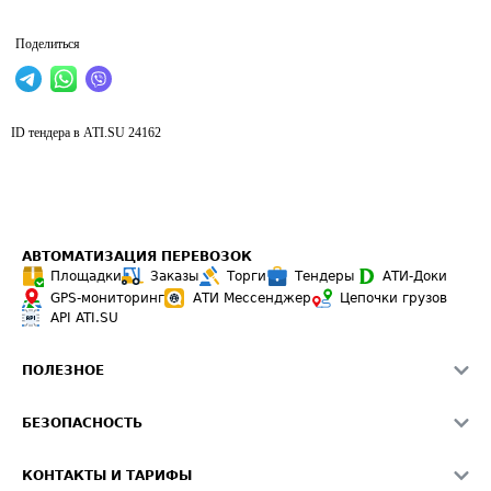
Поделиться
ID тендера в ATI.SU
24162
АВТОМАТИЗАЦИЯ ПЕРЕВОЗОК
Площадки
Заказы
Торги
Тендеры
АТИ-Доки
GPS-мониторинг
АТИ Мессенджер
Цепочки грузов
API ATI.SU
ПОЛЕЗНОЕ
Расчет расстояний
БЕЗОПАСНОСТЬ
Академия ATI.SU
ATI.SU о безопасности
Звезды ATI.SU на вашем сайте
КОНТАКТЫ И ТАРИФЫ
Памятка по проверке контрагентов