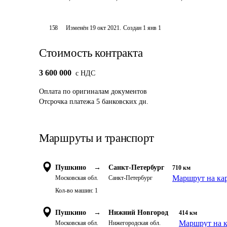
158
Изменён
19 окт 2021
.
Создан
1 янв 1
Стоимость контракта
3 600 000
c НДС
Оплата
по оригиналам документов
Отсрочка платежа
5
банковских дн.
Маршруты и транспорт
Пушкино
→
Санкт-Петербург
710
км
Маршрут на ка
Московская обл.
Санкт-Петербург
Кол-во машин:
1
Пушкино
→
Нижний Новгород
414
км
Маршрут на к
Московская обл.
Нижегородская обл.