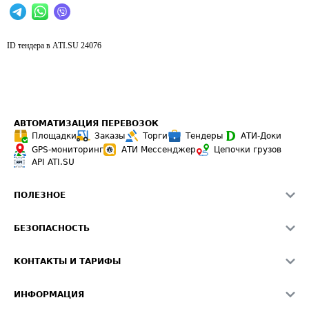
ID тендера в ATI.SU
24076
АВТОМАТИЗАЦИЯ ПЕРЕВОЗОК
Площадки
Заказы
Торги
Тендеры
АТИ-Доки
GPS-мониторинг
АТИ Мессенджер
Цепочки грузов
API ATI.SU
ПОЛЕЗНОЕ
Расчет расстояний
БЕЗОПАСНОСТЬ
Академия ATI.SU
ATI.SU о безопасности
Звезды ATI.SU на вашем сайте
КОНТАКТЫ И ТАРИФЫ
Памятка по проверке контрагентов
Индекс ATI.SU FTL РФ
О системе ATI.SU
Светофор+
Средние ставки
ИНФОРМАЦИЯ
Контактная информация
Страхование