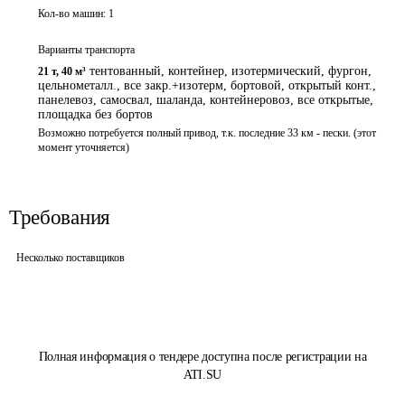
Кол-во машин:
1
Варианты транспорта
тентованный, контейнер, изотермический, фургон,
21 т
,
40 м³
цельнометалл., все закр.+изотерм, бортовой, открытый конт.,
панелевоз, самосвал, шаланда, контейнеровоз, все открытые,
площадка без бортов
Возможно потребуется полный привод, т.к. последние 33 км - пески. (этот 
момент уточняется)
Требования
Несколько поставщиков
Полная информация о тендере доступна после регистрации на
ATI.SU