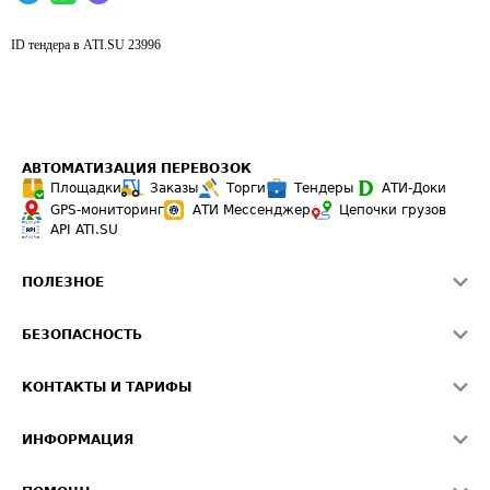
ID тендера в ATI.SU
23996
АВТОМАТИЗАЦИЯ ПЕРЕВОЗОК
Площадки
Заказы
Торги
Тендеры
АТИ-Доки
GPS-мониторинг
АТИ Мессенджер
Цепочки грузов
API ATI.SU
ПОЛЕЗНОЕ
Расчет расстояний
БЕЗОПАСНОСТЬ
Академия ATI.SU
ATI.SU о безопасности
Звезды ATI.SU на вашем сайте
КОНТАКТЫ И ТАРИФЫ
Памятка по проверке контрагентов
Индекс ATI.SU FTL РФ
О системе ATI.SU
Светофор+
Средние ставки
ИНФОРМАЦИЯ
Контактная информация
Страхование
Выгодные направления
Блог
Реклама на сайте