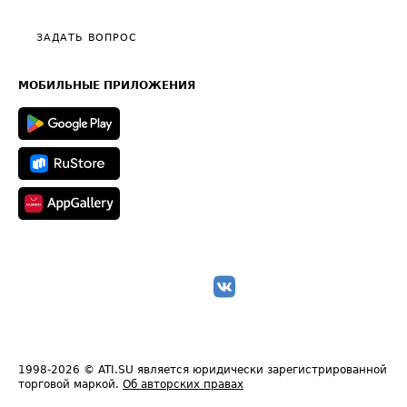
Видео по работе с ATI.SU
Политика конфиденциальности
Полезное по перевозкам
Общие положения
ЗАДАТЬ ВОПРОС
Часто задаваемые вопросы (FAQ)
Карта сайта
Техническая информация
МОБИЛЬНЫЕ ПРИЛОЖЕНИЯ
1998-2026
© ATI.SU является юридически зарегистрированной
торговой маркой.
Об авторских правах