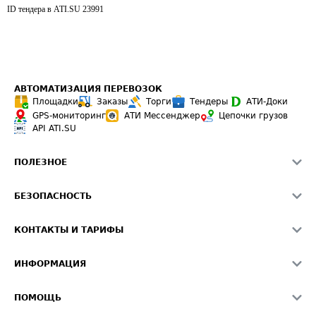
ID тендера в ATI.SU
23991
АВТОМАТИЗАЦИЯ ПЕРЕВОЗОК
Площадки
Заказы
Торги
Тендеры
АТИ-Доки
GPS-мониторинг
АТИ Мессенджер
Цепочки грузов
API ATI.SU
ПОЛЕЗНОЕ
Расчет расстояний
БЕЗОПАСНОСТЬ
Академия ATI.SU
ATI.SU о безопасности
Звезды ATI.SU на вашем сайте
КОНТАКТЫ И ТАРИФЫ
Памятка по проверке контрагентов
Индекс ATI.SU FTL РФ
О системе ATI.SU
Светофор+
Средние ставки
ИНФОРМАЦИЯ
Контактная информация
Страхование
Выгодные направления
Блог
Реклама на сайте
О формировании Паспорта
ПОМОЩЬ
Эксклюзивные материалы
Тарифы