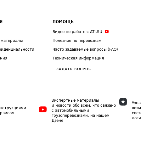
Я
ПОМОЩЬ
Видео по работе с ATI.SU
 материалы
Полезное по перевозкам
фиденциальности
Часто задаваемые вопросы (FAQ)
ения
Техническая информация
ЗАДАТЬ ВОПРОС
Экспертные материалы
Узна
и новости обо всем, что связано
инструкциями
возм
с автомобильными
ервисом
свеж
грузоперевозками, на нашем
логи
Дзене