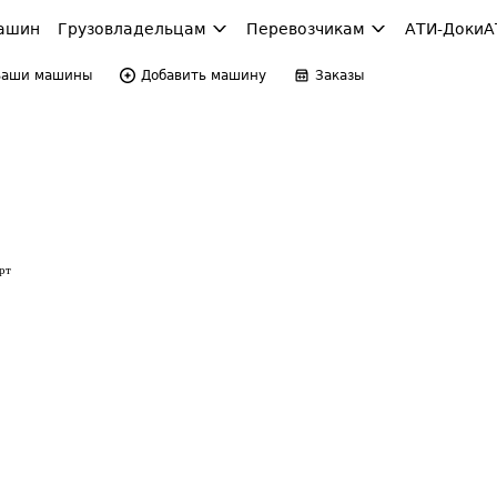
ашин
Грузовладельцам
Перевозчикам
АТИ-Доки
А
Ваши машины
Добавить машину
Заказы
рт