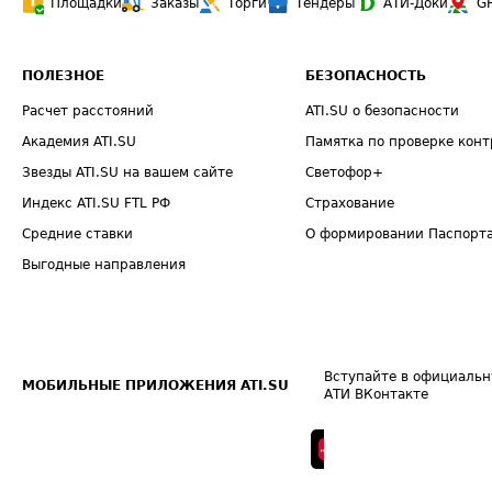
Площадки
Заказы
Торги
Тендеры
АТИ-Доки
G
ПОЛЕЗНОЕ
БЕЗОПАСНОСТЬ
Расчет расстояний
ATI.SU о безопасности
Академия ATI.SU
Памятка по проверке конт
Звезды ATI.SU на вашем сайте
Светофор+
Индекс ATI.SU FTL РФ
Страхование
Средние ставки
О формировании Паспорт
Выгодные направления
Вступайте в официальн
МОБИЛЬНЫЕ ПРИЛОЖЕНИЯ ATI.SU
АТИ ВКонтакте