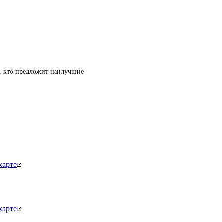
т, кто предложит наилучшие
карте
карте