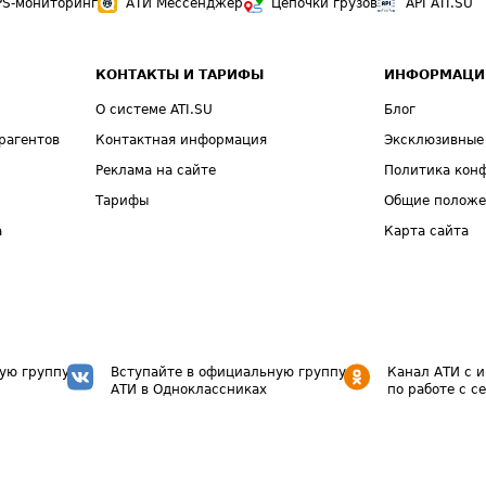
PS-мониторинг
АТИ Мессенджер
Цепочки грузов
API ATI.SU
КОНТАКТЫ И ТАРИФЫ
ИНФОРМАЦИ
О системе ATI.SU
Блог
рагентов
Контактная информация
Эксклюзивные
Реклама на сайте
Политика кон
Тарифы
Общие полож
а
Карта сайта
ую группу
Вступайте в официальную группу
Канал АТИ с 
АТИ в Одноклассниках
по работе с с