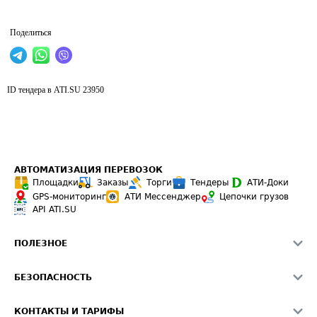
Поделиться
ID тендера в ATI.SU
23950
АВТОМАТИЗАЦИЯ ПЕРЕВОЗОК
Площадки
Заказы
Торги
Тендеры
АТИ-Доки
GPS-мониторинг
АТИ Мессенджер
Цепочки грузов
API ATI.SU
ПОЛЕЗНОЕ
Расчет расстояний
БЕЗОПАСНОСТЬ
Академия ATI.SU
ATI.SU о безопасности
Звезды ATI.SU на вашем сайте
КОНТАКТЫ И ТАРИФЫ