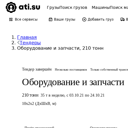
Грузы
Поиск грузов
Машины
Поиск м
Все сервисы
Ваши грузы
Добавить груз
Главная
Тендеры
Оборудование и запчасти, 210 тонн
Тендер завершён
Несколько поставщиков
Только собственный транс
Оборудование и запчасти
210
тонн
35
т
в неделю
,
с 03.10.21 по 24.10.21
10
x
2
x
2
(
ДxШxВ
,
м
)