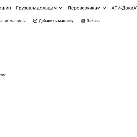
ашин
Грузовладельцам
Перевозчикам
АТИ-Доки
А
Ваши машины
Добавить машину
Заказы
порт