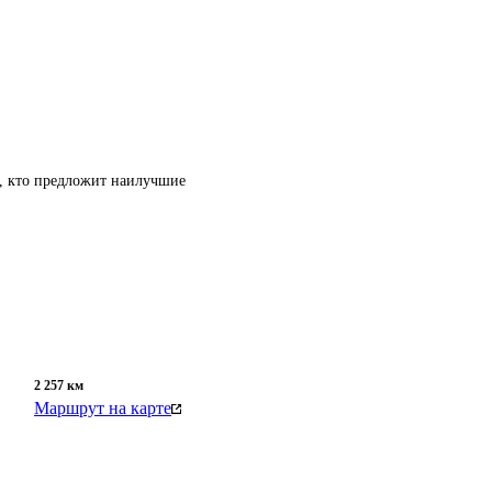
т, кто предложит наилучшие
2 257
км
Маршрут на карте