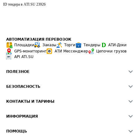
ID тендера в ATI.SU
23926
АВТОМАТИЗАЦИЯ ПЕРЕВОЗОК
Площадки
Заказы
Торги
Тендеры
АТИ-Доки
GPS-мониторинг
АТИ Мессенджер
Цепочки грузов
API ATI.SU
ПОЛЕЗНОЕ
Расчет расстояний
БЕЗОПАСНОСТЬ
Академия ATI.SU
ATI.SU о безопасности
Звезды ATI.SU на вашем сайте
КОНТАКТЫ И ТАРИФЫ
Памятка по проверке контрагентов
Индекс ATI.SU FTL РФ
О системе ATI.SU
Светофор+
Средние ставки
ИНФОРМАЦИЯ
Контактная информация
Страхование
Выгодные направления
Блог
Реклама на сайте
О формировании Паспорта
ПОМОЩЬ
Эксклюзивные материалы
Тарифы