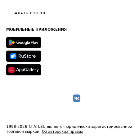
Видео по работе с ATI.SU
Политика конфиденциальности
Полезное по перевозкам
Общие положения
ЗАДАТЬ ВОПРОС
Часто задаваемые вопросы (FAQ)
Карта сайта
Техническая информация
МОБИЛЬНЫЕ ПРИЛОЖЕНИЯ
1998-2026
© ATI.SU является юридически зарегистрированной
торговой маркой.
Об авторских правах