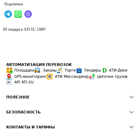
Поделиться
ID тендера в ATI.SU
23887
АВТОМАТИЗАЦИЯ ПЕРЕВОЗОК
Площадки
Заказы
Торги
Тендеры
АТИ-Доки
GPS-мониторинг
АТИ Мессенджер
Цепочки грузов
API ATI.SU
ПОЛЕЗНОЕ
Расчет расстояний
БЕЗОПАСНОСТЬ
Академия ATI.SU
ATI.SU о безопасности
Звезды ATI.SU на вашем сайте
КОНТАКТЫ И ТАРИФЫ
Памятка по проверке контрагентов
Индекс ATI.SU FTL РФ
О системе ATI.SU
Светофор+