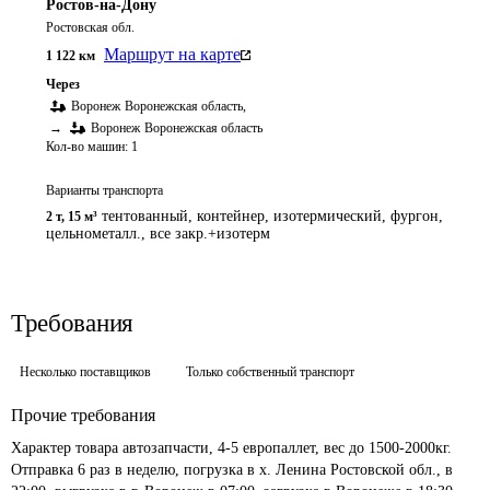
Ростов-на-Дону
Ростовская обл.
Маршрут на карте
1 122
км
Через
Воронеж
Воронежская область
,
→
Воронеж
Воронежская область
Кол-во машин:
1
Варианты транспорта
тентованный, контейнер, изотермический, фургон,
2 т
,
15 м³
цельнометалл., все закр.+изотерм
Требования
Несколько поставщиков
Только собственный транспорт
Прочие требования
Характер товара автозапчасти, 4-5 европаллет, вес до 1500-2000кг. 
Отправка 6 раз в неделю, погрузка в х. Ленина Ростовской обл., в 