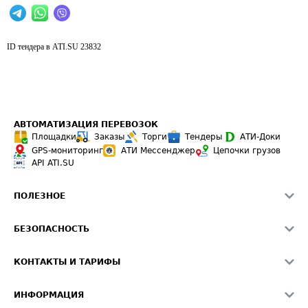
ID тендера в ATI.SU
23832
АВТОМАТИЗАЦИЯ ПЕРЕВОЗОК
Площадки
Заказы
Торги
Тендеры
АТИ-Доки
GPS-мониторинг
АТИ Мессенджер
Цепочки грузов
API ATI.SU
ПОЛЕЗНОЕ
Расчет расстояний
БЕЗОПАСНОСТЬ
Академия ATI.SU
ATI.SU о безопасности
Звезды ATI.SU на вашем сайте
КОНТАКТЫ И ТАРИФЫ
Памятка по проверке контрагентов
Индекс ATI.SU FTL РФ
О системе ATI.SU
Светофор+
Средние ставки
ИНФОРМАЦИЯ
Контактная информация