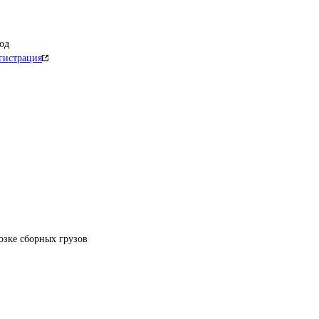
од
гистрация
озке сборных грузов