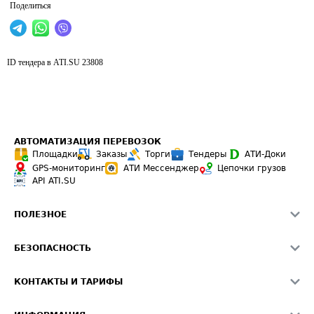
Поделиться
ID тендера в ATI.SU
23808
АВТОМАТИЗАЦИЯ ПЕРЕВОЗОК
Площадки
Заказы
Торги
Тендеры
АТИ-Доки
GPS-мониторинг
АТИ Мессенджер
Цепочки грузов
API ATI.SU
ПОЛЕЗНОЕ
Расчет расстояний
БЕЗОПАСНОСТЬ
Академия ATI.SU
ATI.SU о безопасности
Звезды ATI.SU на вашем сайте
КОНТАКТЫ И ТАРИФЫ
Памятка по проверке контрагентов
Индекс ATI.SU FTL РФ
О системе ATI.SU
Светофор+