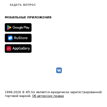
Полезное по перевозкам
Общие положения
ЗАДАТЬ ВОПРОС
Часто задаваемые вопросы (FAQ)
Карта сайта
Техническая информация
МОБИЛЬНЫЕ ПРИЛОЖЕНИЯ
1998-2026
© ATI.SU является юридически зарегистрированной
торговой маркой.
Об авторских правах