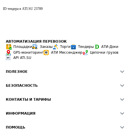
ID тендера в ATI.SU
23789
АВТОМАТИЗАЦИЯ ПЕРЕВОЗОК
Площадки
Заказы
Торги
Тендеры
АТИ-Доки
GPS-мониторинг
АТИ Мессенджер
Цепочки грузов
API ATI.SU
ПОЛЕЗНОЕ
Расчет расстояний
БЕЗОПАСНОСТЬ
Академия ATI.SU
ATI.SU о безопасности
Звезды ATI.SU на вашем сайте
КОНТАКТЫ И ТАРИФЫ
Памятка по проверке контрагентов
Индекс ATI.SU FTL РФ
О системе ATI.SU
Светофор+
Средние ставки
ИНФОРМАЦИЯ
Контактная информация
Страхование
Выгодные направления
Блог
Реклама на сайте
О формировании Паспорта
ПОМОЩЬ