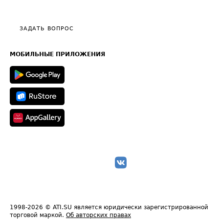
Эксклюзивные материалы
Тарифы
Видео по работе с ATI.SU
Политика конфиденциальности
Полезное по перевозкам
Общие положения
ЗАДАТЬ ВОПРОС
Часто задаваемые вопросы (FAQ)
Карта сайта
Техническая информация
МОБИЛЬНЫЕ ПРИЛОЖЕНИЯ
1998-2026
© ATI.SU является юридически зарегистрированной
торговой маркой.
Об авторских правах