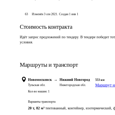
63
Изменён
3 сен 2021
.
Создан
1 янв 1
Стоимость контракта
Идёт запрос предложений по тендеру. В тендере победит то
условия.
Маршруты и транспорт
Новомосковск
→
Нижний Новгород
553
км
Маршрут н
Тульская обл.
Нижегородская обл.
Кол-во машин:
1
Варианты транспорта
20 т
,
82 м³
тентованный, контейнер, изотермический, ф