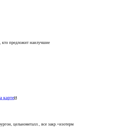
т, кто предложит наилучшие
а карте
ургон, цельнометалл., все закр.+изотерм