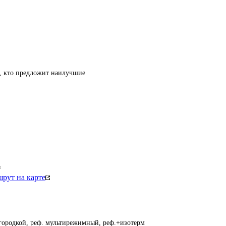
т, кто предложит наилучшие
м
рут на карте
егородкой, реф. мультирежимный, реф.+изотерм