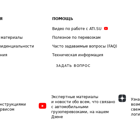
Я
ПОМОЩЬ
Видео по работе с ATI.SU
 материалы
Полезное по перевозкам
фиденциальности
Часто задаваемые вопросы (FAQ)
ения
Техническая информация
ЗАДАТЬ ВОПРОС
Экспертные материалы
Узна
и новости обо всем, что связано
инструкциями
возм
с автомобильными
ервисом
свеж
грузоперевозками, на нашем
логи
Дзене