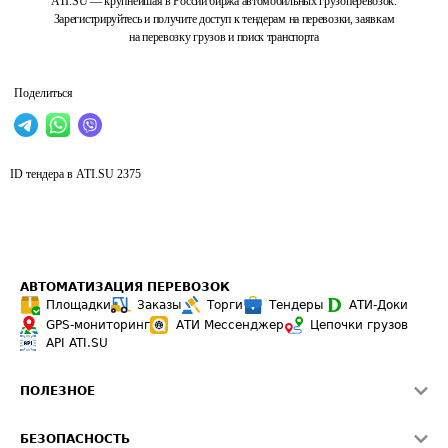
ATI.SU — крупнейшая в России биржа автомобильных грузоперевозок.
Зарегистрируйтесь и получите доступ к тендерам на перевозки, заявкам
на перевозку грузов и поиск транспорта
Поделиться
ID тендера в ATI.SU
2375
АВТОМАТИЗАЦИЯ ПЕРЕВОЗОК
Площадки
Заказы
Торги
Тендеры
АТИ-Доки
GPS-мониторинг
АТИ Мессенджер
Цепочки грузов
API ATI.SU
ПОЛЕЗНОЕ
Расчет расстояний
БЕЗОПАСНОСТЬ