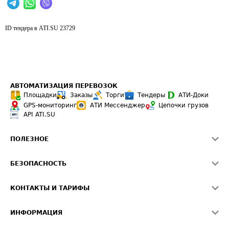
ID тендера в ATI.SU
23729
АВТОМАТИЗАЦИЯ ПЕРЕВОЗОК
Площадки
Заказы
Торги
Тендеры
АТИ-Доки
GPS-мониторинг
АТИ Мессенджер
Цепочки грузов
API ATI.SU
ПОЛЕЗНОЕ
Расчет расстояний
БЕЗОПАСНОСТЬ
Академия ATI.SU
ATI.SU о безопасности
Звезды ATI.SU на вашем сайте
КОНТАКТЫ И ТАРИФЫ
Памятка по проверке контрагентов
Индекс ATI.SU FTL РФ
О системе ATI.SU
Светофор+
Средние ставки
ИНФОРМАЦИЯ
Контактная информация
Страхование
Выгодные направления