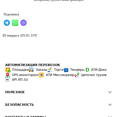
Поделиться
ID тендера в ATI.SU
2370
АВТОМАТИЗАЦИЯ ПЕРЕВОЗОК
Площадки
Заказы
Торги
Тендеры
АТИ-Доки
GPS-мониторинг
АТИ Мессенджер
Цепочки грузов
API ATI.SU
ПОЛЕЗНОЕ
Расчет расстояний
БЕЗОПАСНОСТЬ
Академия ATI.SU
ATI.SU о безопасности
Звезды ATI.SU на вашем сайте