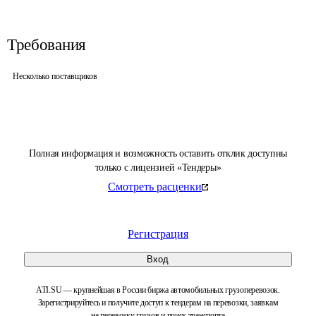
Требования
Несколько поставщиков
Полная информация и возможность оставить отклик доступны
только с лицензией «Тендеры»
Смотреть расценки
Регистрация
Вход
ATI.SU — крупнейшая в России биржа автомобильных грузоперевозок.
Зарегистрируйтесь и получите доступ к тендерам на перевозки, заявкам
на перевозку грузов и поиск транспорта