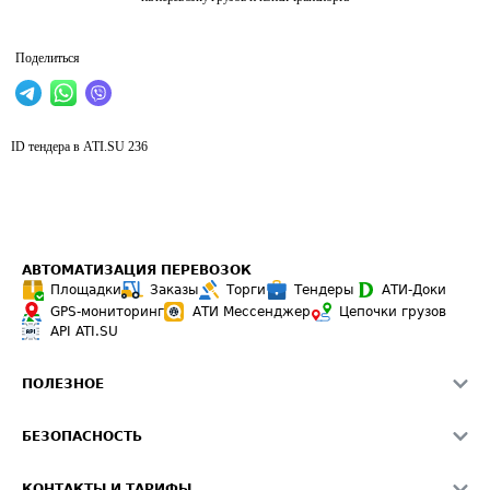
Поделиться
ID тендера в ATI.SU
236
АВТОМАТИЗАЦИЯ ПЕРЕВОЗОК
Площадки
Заказы
Торги
Тендеры
АТИ-Доки
GPS-мониторинг
АТИ Мессенджер
Цепочки грузов
API ATI.SU
ПОЛЕЗНОЕ
Расчет расстояний
БЕЗОПАСНОСТЬ
Академия ATI.SU
ATI.SU о безопасности
Звезды ATI.SU на вашем сайте
КОНТАКТЫ И ТАРИФЫ