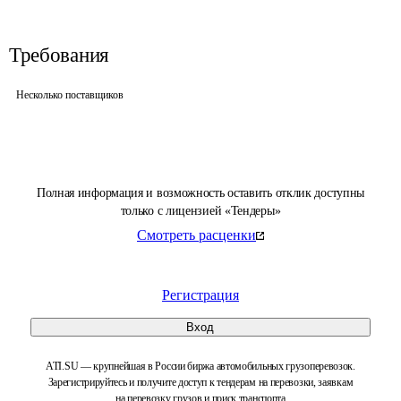
Требования
Несколько поставщиков
Полная информация и возможность оставить отклик доступны
только с лицензией «Тендеры»
Смотреть расценки
Регистрация
Вход
ATI.SU — крупнейшая в России биржа автомобильных грузоперевозок.
Зарегистрируйтесь и получите доступ к тендерам на перевозки, заявкам
на перевозку грузов и поиск транспорта