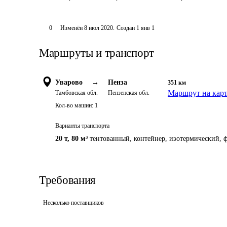
0
Изменён
8 июл 2020
.
Создан
1 янв 1
Маршруты и транспорт
Уварово
→
Пенза
351
км
Маршрут на кар
Тамбовская обл.
Пензенская обл.
Кол-во машин:
1
Варианты транспорта
20 т
,
80 м³
тентованный, контейнер, изотермический, ф
Требования
Несколько поставщиков