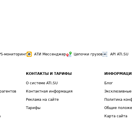
PS-мониторинг
АТИ Мессенджер
Цепочки грузов
API ATI.SU
КОНТАКТЫ И ТАРИФЫ
ИНФОРМАЦИ
О системе ATI.SU
Блог
рагентов
Контактная информация
Эксклюзивные
Реклама на сайте
Политика кон
Тарифы
Общие полож
а
Карта сайта