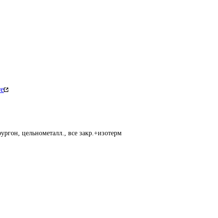
те
ургон, цельнометалл., все закр.+изотерм