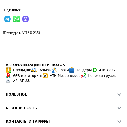
Поделиться
ID тендера в ATI.SU
2353
АВТОМАТИЗАЦИЯ ПЕРЕВОЗОК
Площадки
Заказы
Торги
Тендеры
АТИ-Доки
GPS-мониторинг
АТИ Мессенджер
Цепочки грузов
API ATI.SU
ПОЛЕЗНОЕ
Расчет расстояний
БЕЗОПАСНОСТЬ
Академия ATI.SU
ATI.SU о безопасности
Звезды ATI.SU на вашем сайте
КОНТАКТЫ И ТАРИФЫ
Памятка по проверке контрагентов