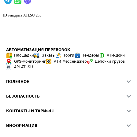
ID тендера в ATI.SU
235
АВТОМАТИЗАЦИЯ ПЕРЕВОЗОК
Площадки
Заказы
Торги
Тендеры
АТИ-Доки
GPS-мониторинг
АТИ Мессенджер
Цепочки грузов
API ATI.SU
ПОЛЕЗНОЕ
Расчет расстояний
БЕЗОПАСНОСТЬ
Академия ATI.SU
ATI.SU о безопасности
Звезды ATI.SU на вашем сайте
КОНТАКТЫ И ТАРИФЫ
Памятка по проверке контрагентов
Индекс ATI.SU FTL РФ
О системе ATI.SU
Светофор+
Средние ставки
ИНФОРМАЦИЯ
Контактная информация
Страхование
Выгодные направления
Блог