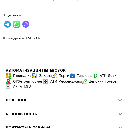
Поделиться
ID тендера в ATI.SU
2309
АВТОМАТИЗАЦИЯ ПЕРЕВОЗОК
Площадки
Заказы
Торги
Тендеры
АТИ-Доки
GPS-мониторинг
АТИ Мессенджер
Цепочки грузов
API ATI.SU
ПОЛЕЗНОЕ
Расчет расстояний
БЕЗОПАСНОСТЬ
Академия ATI.SU
ATI.SU о безопасности
Звезды ATI.SU на вашем сайте
КОНТАКТЫ И ТАРИФЫ