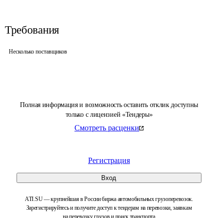
Требования
Несколько поставщиков
Полная информация и возможность оставить отклик доступны
только с лицензией «Тендеры»
Смотреть расценки
Регистрация
Вход
ATI.SU — крупнейшая в России биржа автомобильных грузоперевозок.
Зарегистрируйтесь и получите доступ к тендерам на перевозки, заявкам
на перевозку грузов и поиск транспорта