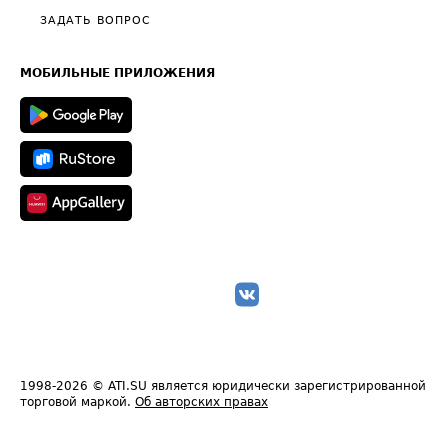
Полезное по перевозкам
Общие положения
ЗАДАТЬ ВОПРОС
Часто задаваемые вопросы (FAQ)
Карта сайта
Техническая информация
МОБИЛЬНЫЕ ПРИЛОЖЕНИЯ
1998-2026
© ATI.SU является юридически зарегистрированной
торговой маркой.
Об авторских правах