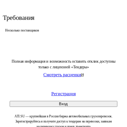
Требования
Несколько поставщиков
Полная информация и возможность оставить отклик доступны
только с лицензией «Тендеры»
Смотреть расценки
Регистрация
Вход
ATI.SU — крупнейшая в России биржа автомобильных грузоперевозок.
Зарегистрируйтесь и получите доступ к тендерам на перевозки, заявкам
на перевозку грузов и поиск транспорта