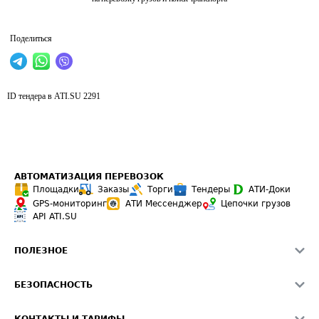
Поделиться
ID тендера в ATI.SU
2291
АВТОМАТИЗАЦИЯ ПЕРЕВОЗОК
Площадки
Заказы
Торги
Тендеры
АТИ-Доки
GPS-мониторинг
АТИ Мессенджер
Цепочки грузов
API ATI.SU
ПОЛЕЗНОЕ
Расчет расстояний
БЕЗОПАСНОСТЬ
Академия ATI.SU
ATI.SU о безопасности
Звезды ATI.SU на вашем сайте