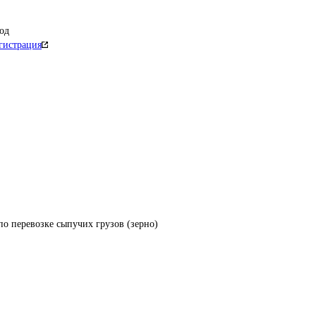
од
гистрация
по перевозке сыпучих грузов (зерно)