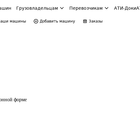
ашин
Грузовладельцам
Перевозчикам
АТИ-Доки
А
Ваши машины
Добавить машину
Заказы
ронной форме