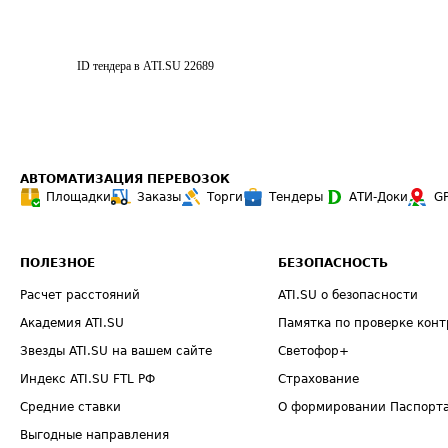
ID тендера в ATI.SU
22689
АВТОМАТИЗАЦИЯ ПЕРЕВОЗОК
Площадки
Заказы
Торги
Тендеры
АТИ-Доки
G
ПОЛЕЗНОЕ
БЕЗОПАСНОСТЬ
Расчет расстояний
ATI.SU о безопасности
Академия ATI.SU
Памятка по проверке конт
Звезды ATI.SU на вашем сайте
Светофор+
Индекс ATI.SU FTL РФ
Страхование
Средние ставки
О формировании Паспорт
Выгодные направления