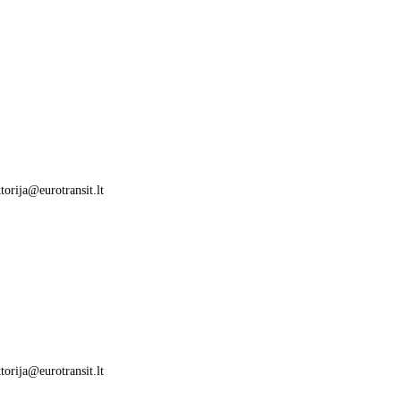
rija@eurotransit.lt
rija@eurotransit.lt