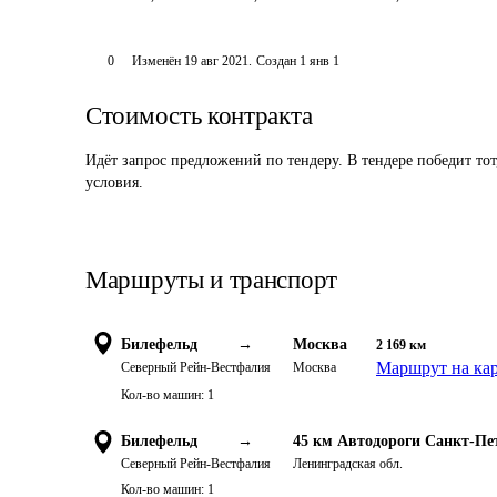
0
Изменён
19 авг 2021
.
Создан
1 янв 1
Стоимость контракта
Идёт запрос предложений по тендеру. В тендере победит то
условия.
Маршруты и транспорт
Билефельд
→
Москва
2 169
км
Маршрут на ка
Северный Рейн-Вестфалия
Москва
Кол-во машин:
1
Билефельд
→
45 км Автодороги Санкт-Пе
Северный Рейн-Вестфалия
Ленинградская обл.
Кол-во машин:
1