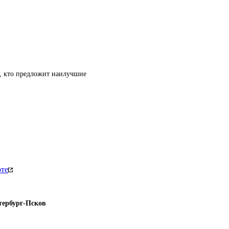
т, кто предложит наилучшие
рте
тербург-Псков