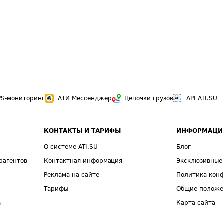
PS-мониторинг
АТИ Мессенджер
Цепочки грузов
API ATI.SU
КОНТАКТЫ И ТАРИФЫ
ИНФОРМАЦИ
О системе ATI.SU
Блог
рагентов
Контактная информация
Эксклюзивные
Реклама на сайте
Политика кон
Тарифы
Общие полож
а
Карта сайта