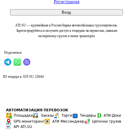
Регистрация
Вход
ATI.SU — крупнейшая в России биржа автомобильных грузоперевозок.
Зарегистрируйтесь и получите доступ к тендерам на перевозки, заявкам
на перевозку грузов и поиск транспорта
Поделиться
ID тендера в ATI.SU
22644
АВТОМАТИЗАЦИЯ ПЕРЕВОЗОК
Площадки
Заказы
Торги
Тендеры
АТИ-Доки
GPS-мониторинг
АТИ Мессенджер
Цепочки грузов
API ATI.SU