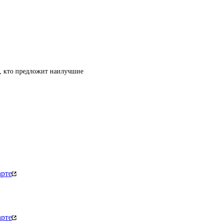
т, кто предложит наилучшие
арте
арте