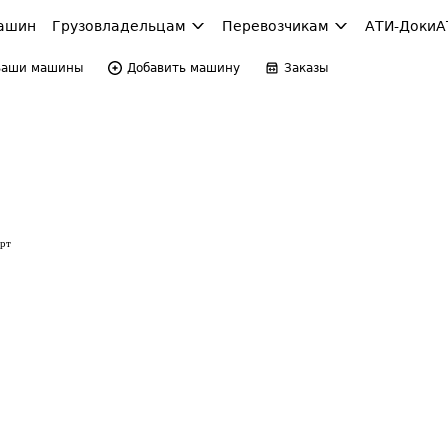
ашин
Грузовладельцам
Перевозчикам
АТИ-Доки
А
Ваши машины
Добавить машину
Заказы
орт