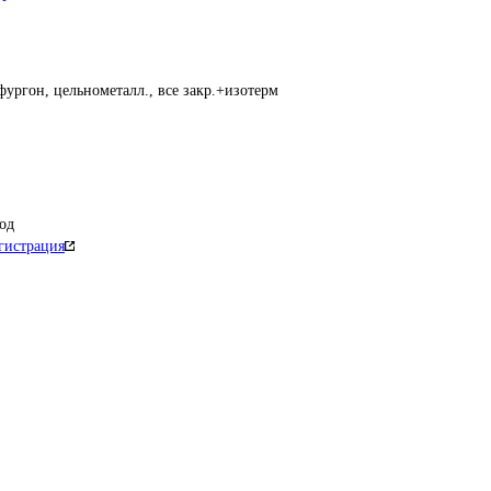
фургон, цельнометалл., все закр.+изотерм
од
гистрация