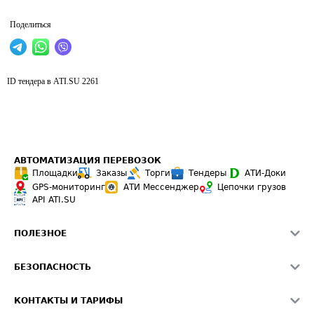
Поделиться
ID тендера в ATI.SU
2261
АВТОМАТИЗАЦИЯ ПЕРЕВОЗОК
Площадки
Заказы
Торги
Тендеры
АТИ-Доки
GPS-мониторинг
АТИ Мессенджер
Цепочки грузов
API ATI.SU
ПОЛЕЗНОЕ
Расчет расстояний
БЕЗОПАСНОСТЬ
Академия ATI.SU
ATI.SU о безопасности
Звезды ATI.SU на вашем сайте
КОНТАКТЫ И ТАРИФЫ
Памятка по проверке контрагентов