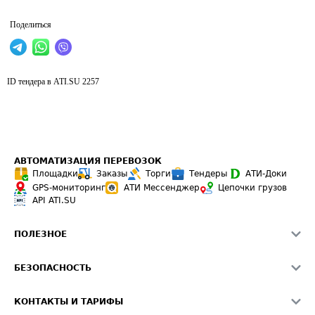
Поделиться
ID тендера в ATI.SU
2257
АВТОМАТИЗАЦИЯ ПЕРЕВОЗОК
Площадки
Заказы
Торги
Тендеры
АТИ-Доки
GPS-мониторинг
АТИ Мессенджер
Цепочки грузов
API ATI.SU
ПОЛЕЗНОЕ
Расчет расстояний
БЕЗОПАСНОСТЬ
Академия ATI.SU
ATI.SU о безопасности
Звезды ATI.SU на вашем сайте
КОНТАКТЫ И ТАРИФЫ
Памятка по проверке контрагентов