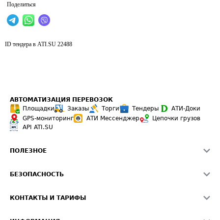
Поделиться
ID тендера в ATI.SU
22488
АВТОМАТИЗАЦИЯ ПЕРЕВОЗОК
Площадки
Заказы
Торги
Тендеры
АТИ-Доки
GPS-мониторинг
АТИ Мессенджер
Цепочки грузов
API ATI.SU
ПОЛЕЗНОЕ
Расчет расстояний
БЕЗОПАСНОСТЬ
Академия ATI.SU
ATI.SU о безопасности
Звезды ATI.SU на вашем сайте
КОНТАКТЫ И ТАРИФЫ
Памятка по проверке контрагентов
Индекс ATI.SU FTL РФ
О системе ATI.SU
Светофор+