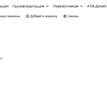
ашин
Грузовладельцам
Перевозчикам
АТИ-Доки
А
Ваши машины
Добавить машину
Заказы
рт