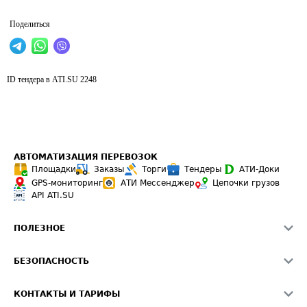
Поделиться
ID тендера в ATI.SU
2248
АВТОМАТИЗАЦИЯ ПЕРЕВОЗОК
Площадки
Заказы
Торги
Тендеры
АТИ-Доки
GPS-мониторинг
АТИ Мессенджер
Цепочки грузов
API ATI.SU
ПОЛЕЗНОЕ
Расчет расстояний
БЕЗОПАСНОСТЬ
Академия ATI.SU
ATI.SU о безопасности
Звезды ATI.SU на вашем сайте
КОНТАКТЫ И ТАРИФЫ
Памятка по проверке контрагентов